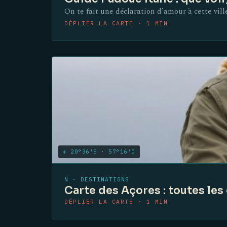
On te fait une déclaration d’amour à cette vill
DÉPLIER LA CARTE · 1 MIN
✛ 20°36′S · 57°16′O
N · DESTINATIONS
Carte des Açores : toutes les 
DÉPLIER LA CARTE · 1 MIN