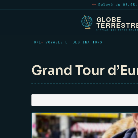
Aller
Relevé du 06.08.
au
contenu
principal
HOME
VOYAGES ET DESTINATIONS
Grand Tour d’E