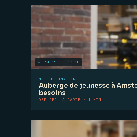
✛ 8°48′S · 85°35′E
N · DESTINATIONS
Auberge de jeunesse à Amster
besoins
DÉPLIER LA CARTE · 1 MIN