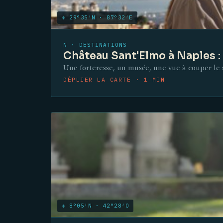
✛ 29°35′N · 87°32′E
N · DESTINATIONS
Château Sant'Elmo à Naples : 
Une forteresse, un musée, une vue à couper le so
DÉPLIER LA CARTE · 1 MIN
✛ 8°05′N · 42°28′O