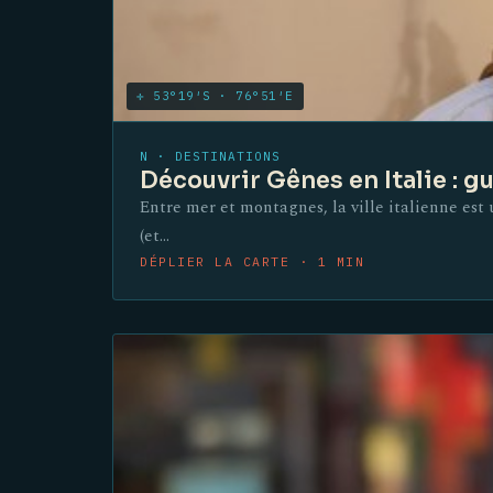
✛ 53°19′S · 76°51′E
N · DESTINATIONS
Découvrir Gênes en Italie : g
Entre mer et montagnes, la ville italienne est
(et…
DÉPLIER LA CARTE · 1 MIN