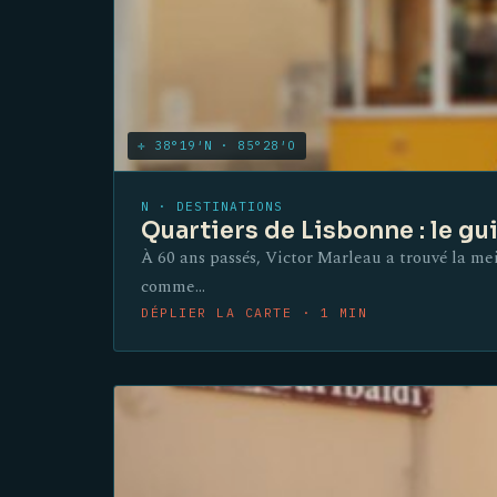
✛ 38°19′N · 85°28′O
N · DESTINATIONS
Quartiers de Lisbonne : le g
À 60 ans passés, Victor Marleau a trouvé la mei
comme…
DÉPLIER LA CARTE · 1 MIN