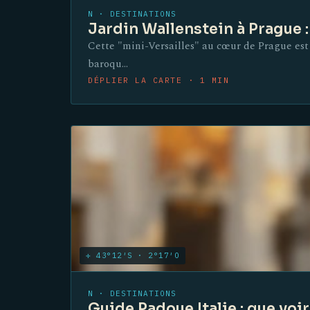
N · DESTINATIONS
Jardin Wallenstein à Prague 
Cette "mini-Versailles" au cœur de Prague est 
baroqu…
DÉPLIER LA CARTE · 1 MIN
✛ 43°12′S · 2°17′O
N · DESTINATIONS
Guide Padoue Italie : que voir