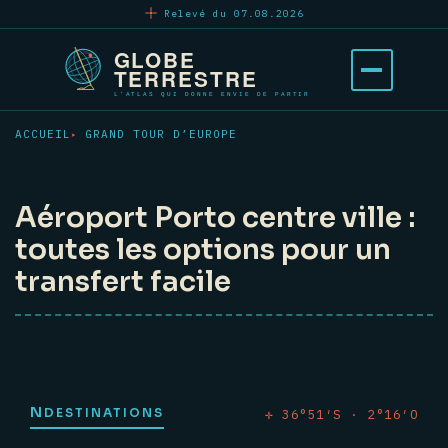
Aller
Relevé du 07.08.2026
au
contenu
Ouvrir
principal
le
menu
ACCUEIL
GRAND TOUR D’EUROPE
Aéroport Porto centre ville :
toutes les options pour un
transfert facile
N
DESTINATIONS
✛ 36°51′S · 2°16′O