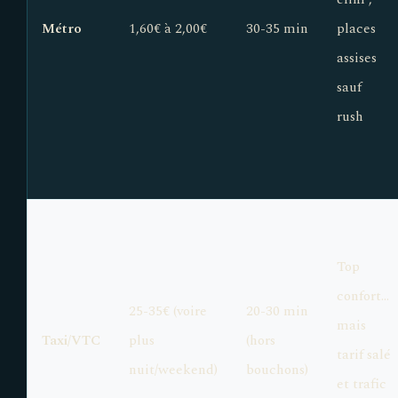
Métro
1,60€ à 2,00€
30-35 min
places
assises
sauf
rush
Top
confort...
25-35€ (voire
20-30 min
mais
Taxi/VTC
plus
(hors
tarif salé
nuit/weekend)
bouchons)
et trafic