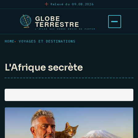
Aller
Relevé du 09.08.2026
au
contenu
Ouvrir
principal
le
menu
HOME
VOYAGES ET DESTINATIONS
L'Afrique secrète