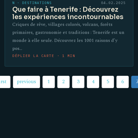
N · DESTINATIONS
04.02.2025
Que faire à Tenerife : Découvrez
les expériences incontournables
Criques de rêve, villages colorés, volcans, forêts
primaires, gastronomie et traditions : Tenerife est un
monde à elle seule. Découvrez les 1001 raisons d’y
pos…
DÉPLIER LA CARTE · 1 MIN
irst
previous
1
2
3
4
5
6