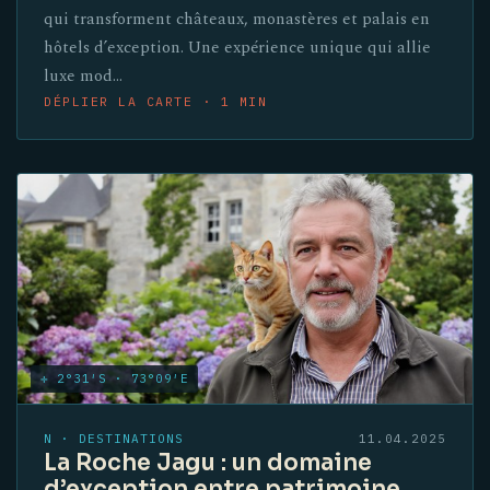
qui transforment châteaux, monastères et palais en
hôtels d’exception. Une expérience unique qui allie
luxe mod…
DÉPLIER LA CARTE · 1 MIN
✛ 2°31′S · 73°09′E
N · DESTINATIONS
11.04.2025
La Roche Jagu : un domaine
d’exception entre patrimoine,