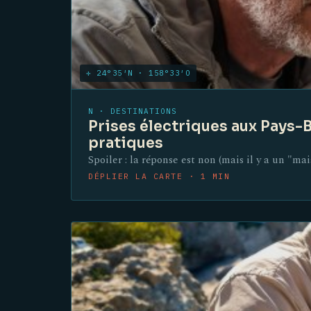
✛ 24°35′N · 158°33′O
N · DESTINATIONS
Prises électriques aux Pays-B
pratiques
Spoiler : la réponse est non (mais il y a un "ma
DÉPLIER LA CARTE · 1 MIN