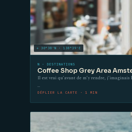
✛ 30°38′N · 138°39′E
N · DESTINATIONS
Coffee Shop Grey Area Amster
Il est vrai qu’avant de m’y rendre, j’imaginais
…
DÉPLIER LA CARTE · 1 MIN