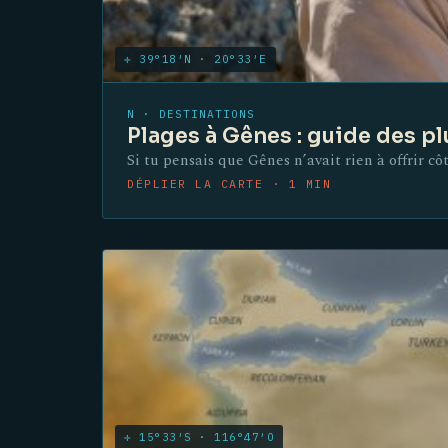
✛ 39°18′N · 20°33′E
N · DESTINATIONS
Plages à Gênes : guide des pl
Si tu pensais que Gênes n’avait rien à offrir c
DÉPLIER LA CARTE · 1 MIN
✛ 15°33′S · 116°47′O