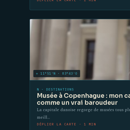
✛ 11°51′N · 83°43′O
N · DESTINATIONS
Musée à Copenhague : mon carn
comme un vrai baroudeur
La capitale danoise regorge de musées tous plu
meill…
DÉPLIER LA CARTE · 1 MIN