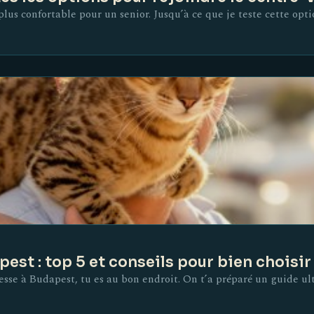
plus confortable pour un senior. Jusqu’à ce que je teste cette opti
est : top 5 et conseils pour bien choisir
esse à Budapest, tu es au bon endroit. On t’a préparé un guide ul