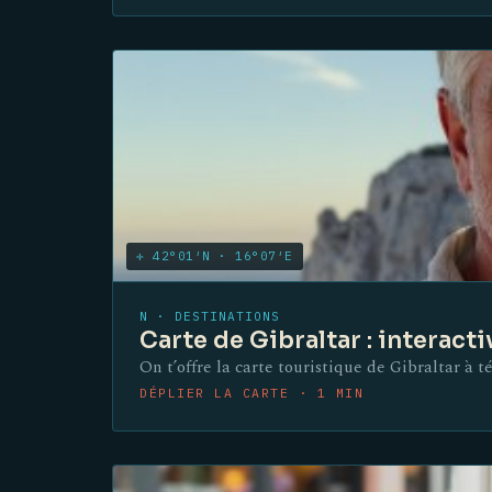
✛ 42°01′N · 16°07′E
N · DESTINATIONS
Carte de Gibraltar : interact
On t’offre la carte touristique de Gibraltar à t
DÉPLIER LA CARTE · 1 MIN