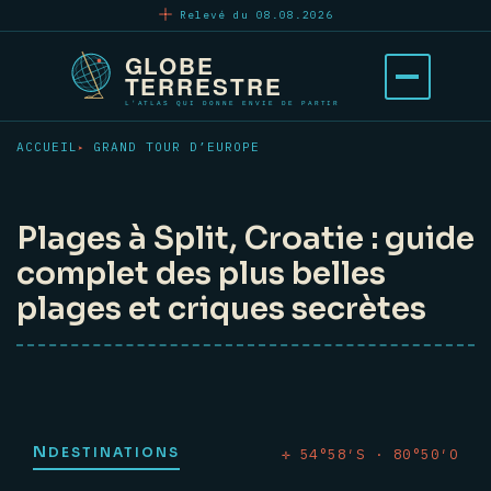
Aller
Relevé du 08.08.2026
au
contenu
Ouvrir
principal
le
menu
ACCUEIL
GRAND TOUR D’EUROPE
Plages à Split, Croatie : guide
complet des plus belles
plages et criques secrètes
N
DESTINATIONS
✛ 54°58′S · 80°50′O