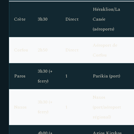
Héraklion/La
Crète
3h30
Direct
Canée
(aéroports)
Aéroport de
Corfou
2h50
Direct
Corfou
3h30 (+
Paros
1
Parikia (port)
ferry)
Naxos
3h30 (+
Naxos
1
(port/aéroport
ferry)
régional)
4h00 (+
Agios Kirykos