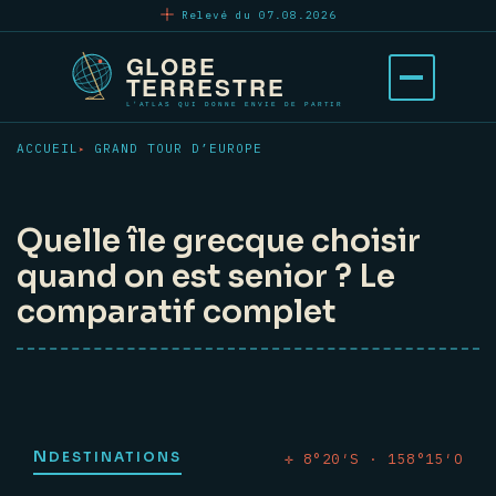
Aller
Relevé du 07.08.2026
au
contenu
Ouvrir
principal
le
menu
ACCUEIL
GRAND TOUR D’EUROPE
Quelle île grecque choisir
quand on est senior ? Le
comparatif complet
N
DESTINATIONS
✛ 8°20′S · 158°15′O