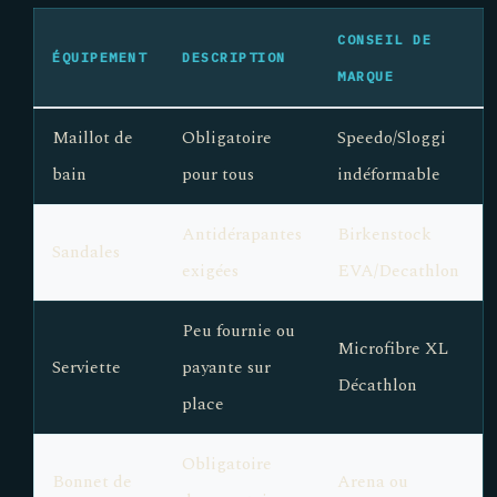
CONSEIL DE
ÉQUIPEMENT
DESCRIPTION
MARQUE
Maillot de
Obligatoire
Speedo/Sloggi
bain
pour tous
indéformable
Antidérapantes
Birkenstock
Sandales
exigées
EVA/Decathlon
Peu fournie ou
Microfibre XL
Serviette
payante sur
Décathlon
place
Obligatoire
Bonnet de
Arena ou