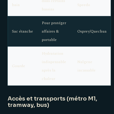
dans certains
bain
Speedo
bassins
Pour protéger
Sac étanche
affaires &
Osprey/Quechua
portable
Hydratation
indispensable
Nalgene
Gourde
après la
incassable
chaleur
Accès et transports (métro M1,
tramway, bus)