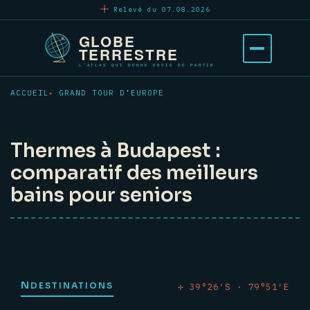
Aller
Relevé du 07.08.2026
au
contenu
Ouvrir
principal
le
menu
ACCUEIL
GRAND TOUR D’EUROPE
Thermes à Budapest :
comparatif des meilleurs
bains pour seniors
N
DESTINATIONS
✛ 39°26′S · 79°51′E