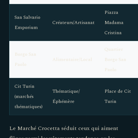
Piazza
San Salvario
Créateurs/Artisanat
Madama
Emporium
Cristina
Quartier
Borgo San
Alimentaire/Local
Borgo San
Paolo
Paolo
Cit Turin
Thématique/
Place de Cit
(marchés
Éphémère
Turin
thématiques)
Le Marché Crocetta séduit ceux qui aiment