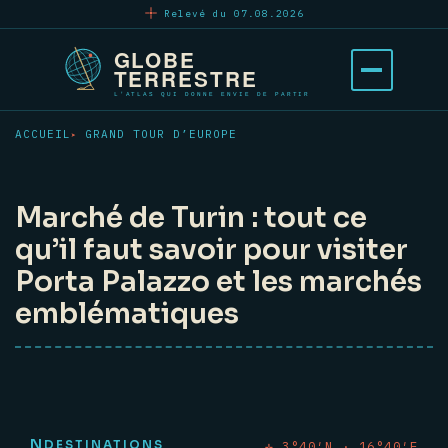
Aller
Relevé du 07.08.2026
au
contenu
Ouvrir
principal
le
menu
ACCUEIL
GRAND TOUR D’EUROPE
Marché de Turin : tout ce
qu’il faut savoir pour visiter
Porta Palazzo et les marchés
emblématiques
N
DESTINATIONS
✛ 3°40′N · 16°40′E