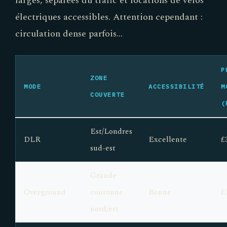
électriques accessibles. Attention cependant :
circulation dense parfois…
P
ZONE
MODE
ACCESSIBILITÉ
M
COUVERTE
(
Est/Londres
DLR
Excellente
£
sud-est
Grande
Overground
couronne
Bonne
£
nord/est