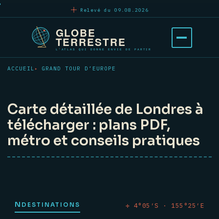
Aller
Relevé du 09.08.2026
au
contenu
Ouvrir
principal
le
menu
ACCUEIL
GRAND TOUR D’EUROPE
Carte détaillée de Londres à
télécharger : plans PDF,
métro et conseils pratiques
N
DESTINATIONS
✛ 4°05′S · 155°25′E