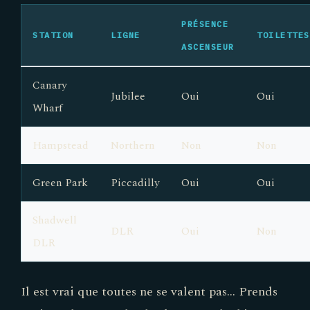
PRÉSENCE
STATION
LIGNE
TOILETTES
ASCENSEUR
Canary
Jubilee
Oui
Oui
Wharf
Hampstead
Northern
Non
Non
Green Park
Piccadilly
Oui
Oui
Shadwell
DLR
Oui
Non
DLR
Il est vrai que toutes ne se valent pas… Prends