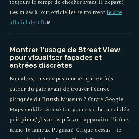
toujours le temps de checker avant le départ !
Les mises à jour officielles se trouvent
le site
officiel de TfL
(link
.
is
external)
Montrer l’usage de Street View
pour visualiser façades et
entrées discrètes
Bon alors, tu veux pas tourner quinze fois
autour du pâté avant de trouver l’entrée
planquée du British Museum ? Ouvre Google
Maps mobile, écrase ton pouce sur la rue ciblée
puis
pince/glisse
jusqu’à voir apparaître l’icône
jaune (le fameux Pegman). Clique dessus – te
voilà plongé dans Street View ! C’est comme