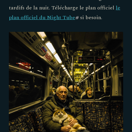
tardifs de la nuit. Télécharge le plan officiel
le
plan officiel du Night Tube
(link
si besoin.
is
external)