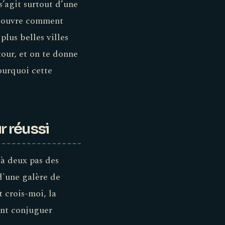
’agit surtout d’une
découvre comment
plus belles villes
tour, et on te donne
pourquoi cette
r réussi
 à deux pas des
d'une galère de
t crois-moi, la
ent conjuguer