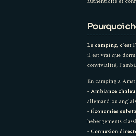
authenticité et conf
Pourquoi ch
Le camping, c'est l
il est vrai que dorm
convivialité, l'ambi
En camping à Amste
-
Ambiance chaleur
allemand ou anglais
-
Économies substa
hébergements classiq
-
Connexion directe