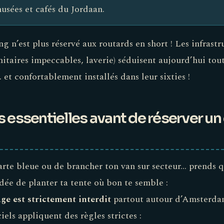
usées et cafés du Jordaan.
g n’est plus réservé aux routards en short ! Les infrast
nitaires impeccables, laverie) séduisent aujourd’hui tout
. et confortablement installés dans leur sixties !
 essentielles avant de réserver u
carte bleue ou de brancher ton van sur secteur… prends 
idée de planter ta tente où bon te semble :
e est strictement interdit
partout autour d’Amsterda
iels appliquent des règles strictes :