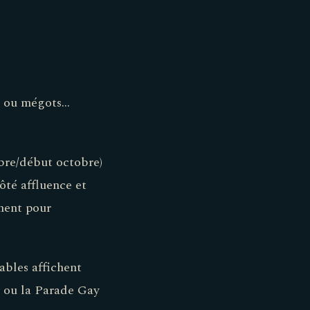
ts ou mégots…
mbre/début octobre)
côté affluence et
mment pour
ables affichent
 ou la Parade Gay