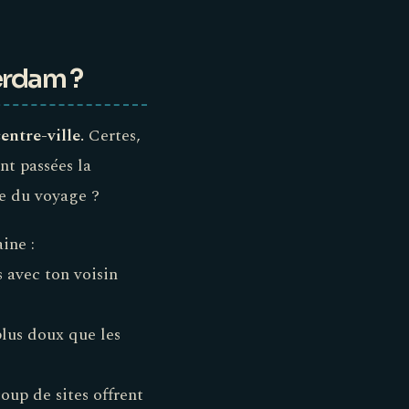
erdam ?
entre-ville.
Certes,
nt passées la
me du voyage ?
ine :
es avec ton voisin
plus doux que les
up de sites offrent