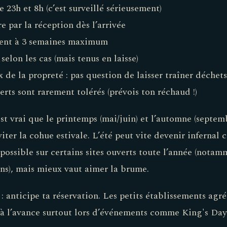
 23h et 8h (c’est surveillé sérieusement)
e par la réception dès l’arrivée
uvent à 3 semaines maximum
elon les cas (mais tenus en laisse)
x de la propreté : pas question de laisser traîner déche
rts sont rarement tolérés (prévois ton réchaud !)
est vrai que le printemps (mai/juin) et l’automne (septe
viter la cohue estivale. L’été peut vite devenir infernal 
e possible sur certains sites ouverts toute l’année (nota
s), mais mieux vaut aimer la brume.
: anticipe ta réservation. Les petits établissements agré
à l’avance surtout lors d’événements comme King's Day