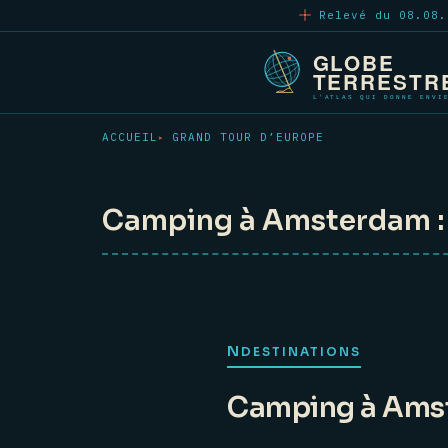
Aller
Relevé du 08.08.
au
contenu
principal
ACCUEIL
GRAND TOUR D’EUROPE
Camping à Amsterdam : l
N
DESTINATIONS
Camping à Amste