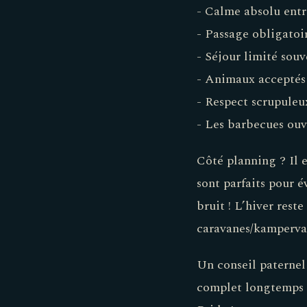
- Calme absolu entre
- Passage obligatoir
- Séjour limité so
- Animaux acceptés s
- Respect scrupuleu
- Les barbecues ouve
Côté planning ? Il 
sont parfaits pour é
bruit ! L’hiver rest
caravanes/kampervan
Un conseil paternel 
complet longtemps 