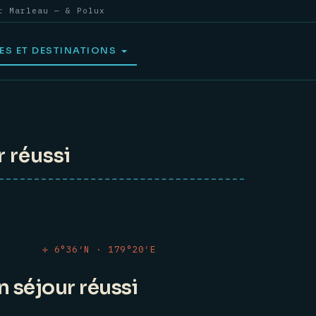
r Marleau — & Polux
ES ET DESTINATIONS
 réussi
✛ 6°36′N · 179°20′E
 séjour réussi