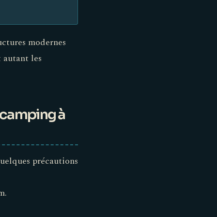
ructures modernes
 autant les
n camping à
quelques précautions
m.