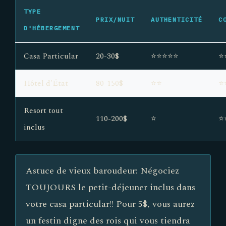
TYPE
PRIX/NUIT
AUTHENTICITÉ
C
D'HÉBERGEMENT
Casa Particular
20-30$
⭐⭐⭐⭐⭐
⭐
Hôtel d'État
80-150$
⭐⭐
⭐
Resort tout
110-200$
⭐
⭐
inclus
Astuce de vieux baroudeur: Négociez
TOUJOURS le petit-déjeuner inclus dans
votre casa particular!! Pour 5$, vous aurez
un festin digne des rois qui vous tiendra