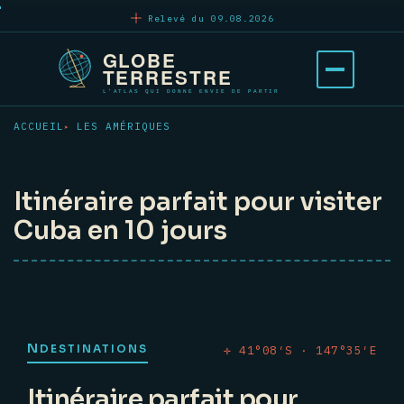
Aller
Relevé du 09.08.2026
au
contenu
Ouvrir
principal
le
menu
ACCUEIL
LES AMÉRIQUES
Itinéraire parfait pour visiter
Cuba en 10 jours
N
DESTINATIONS
✛ 41°08′S · 147°35′E
Itinéraire parfait pour