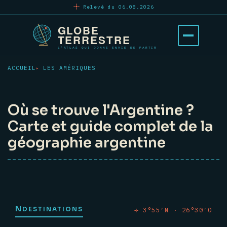
Aller
Relevé du 06.08.2026
au
contenu
Ouvrir
principal
le
menu
ACCUEIL
LES AMÉRIQUES
Où se trouve l'Argentine ?
Carte et guide complet de la
géographie argentine
N
DESTINATIONS
✛ 3°55′N · 26°30′O