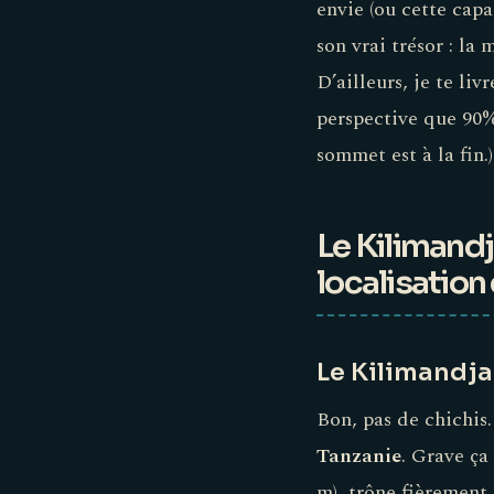
envie (ou cette capac
son vrai trésor : la
D’ailleurs, je te li
perspective que 90%
sommet est à la fin.)
Le Kilimand
localisation
Le Kilimandja
Bon, pas de chichis
Tanzanie
. Grave ça
m), trône fièrement 