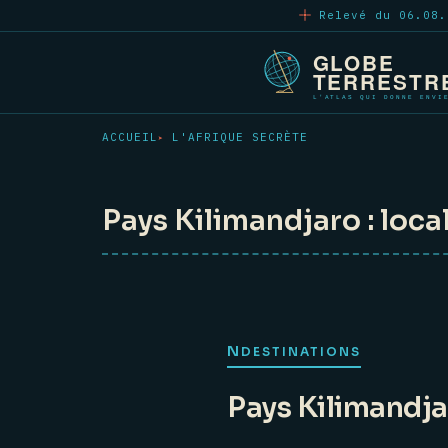
Aller
Relevé du 06.08.
au
contenu
principal
ACCUEIL
L'AFRIQUE SECRÈTE
Pays Kilimandjaro : loca
N
DESTINATIONS
Pays Kilimandjar