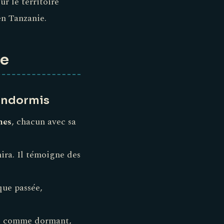
ur le territoire
en Tanzanie.
ue
 endormis
nes
, chacun avec sa
hira. Il témoigne des
que passée,
ré comme dormant,