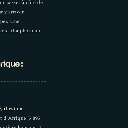
ait passer à côté de
r y arriver.
mper. Une
icle. (La photo au
ique :
 il est en
t d'Afrique (5 895
ontière kenyane. Il