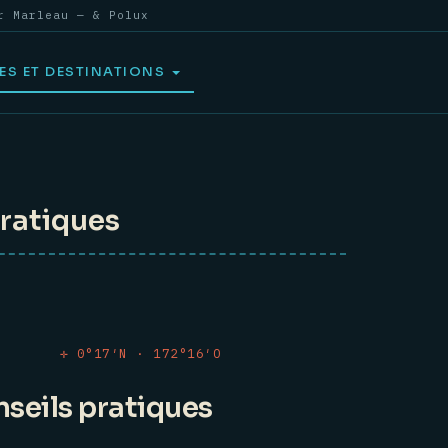
r Marleau — & Polux
ES ET DESTINATIONS
pratiques
✛ 0°17′N · 172°16′O
nseils pratiques