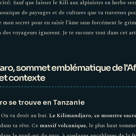
ité). Sauf que laisser le Kili aux alpinistes en herbe ser
 mosaïque de paysages et de cultures que tu traverses pou
vre mon secret pour en saisir l’âme sans forcément le gri
 des voyageurs ignorent. Je te raconte tout dans cet art
jaro, sommet emblématique de l'Afr
 et contexte
ro se trouve en Tanzanie
. On va droit au but.
Le Kilimandjaro, ce monstre sacré,
 dans ta tête. Ce
massif volcanique
, le plus haut somme
dans le nord-est du pays, à quelques encablures de la fr