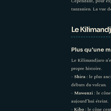
Cependant, pour expl
tanzanien. La vue d
Le Kilimandj
Plus qu'une m
Le Kilimandjaro n’
propre histoire.
-
Shira
: le plus an
débuts du volcan.
-
Mawenzi
: le cône
aujourd’hui éteint.
-
Kibo
: le cône ce