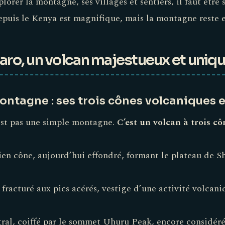
orer la montagne, ses villages et sentiers, il faut être s
epuis le Kenya est magnifique, mais la montagne reste 
aro, un volcan majestueux et uniq
ontagne : ses trois cônes volcaniques
est pas une simple montagne.
C’est un volcan à trois cô
cien cône, aujourd’hui effondré, formant le plateau de S
 fracturé aux pics acérés, vestige d’une activité volcani
ntral, coiffé par le sommet Uhuru Peak, encore considé