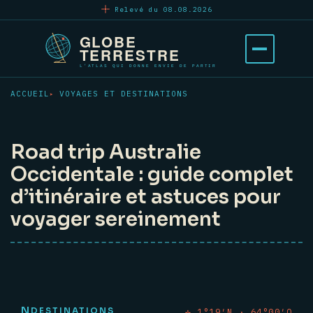
Aller
Relevé du 08.08.2026
au
contenu
Ouvrir
principal
le
menu
ACCUEIL
VOYAGES ET DESTINATIONS
Road trip Australie
Occidentale : guide complet
d’itinéraire et astuces pour
voyager sereinement
N
DESTINATIONS
✛ 1°19′N · 64°00′O