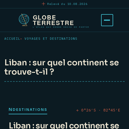
Aller
Relevé du 10.08.2026
au
contenu
Ouvrir
principal
le
menu
ACCUEIL
VOYAGES ET DESTINATIONS
Liban : sur quel continent se
trouve-t-il ?
N
DESTINATIONS
✛ 0°26′S · 82°45′E
Liban : sur quel continent se