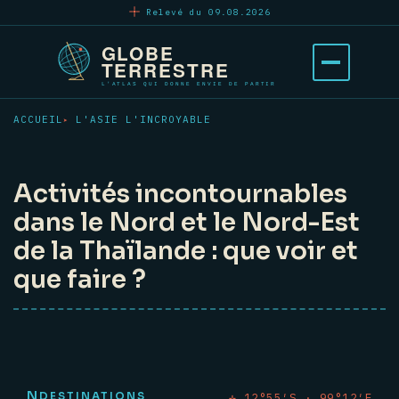
Aller
Relevé du 09.08.2026
au
contenu
Ouvrir
principal
le
menu
ACCUEIL
L'ASIE L'INCROYABLE
Activités incontournables
dans le Nord et le Nord-Est
de la Thaïlande : que voir et
que faire ?
N
DESTINATIONS
✛ 12°55′S · 99°12′E