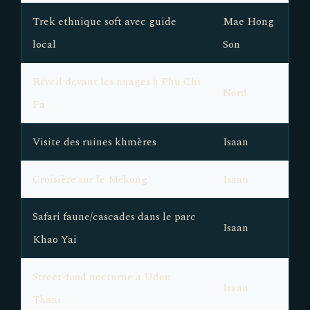
Trek ethnique soft avec guide
Mae Hong
local
Son
Réveil devant les nuages à Phu Chi
Nord
Fa
Visite des ruines khmères
Isaan
Croisière sur le Mékong
Isaan
Safari faune/cascades dans le parc
Isaan
Khao Yai
Street-food nocturne à Udon
Isaan
Thani