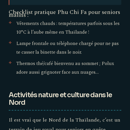
Checklist pratique Phu Chi Fa pour seniors
malins :
Vêtements chauds : températures parfois sous les
10°C à l’aube même en Thaïlande !
Lampe frontale ou téléphone chargé pour ne pas
te casser la binette dans le noir.
Thermos thé/café bienvenu au sommet ; Polux
adore aussi grignoter face aux nuages…
Activités nature et culture dans le
Nord
Il est vrai que le Nord de la Thaïlande, c’est un
terrain de jeu royal pour seniors en quête