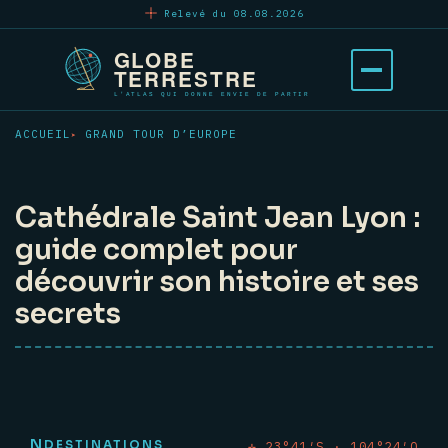
Aller
Relevé du 08.08.2026
au
contenu
Ouvrir
principal
le
menu
ACCUEIL
GRAND TOUR D’EUROPE
Cathédrale Saint Jean Lyon :
guide complet pour
découvrir son histoire et ses
secrets
N
DESTINATIONS
✛ 23°41′S · 104°24′O