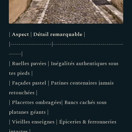
|
Aspect
|
Détail remarquable
|
|--------------------|----------------------------------
------|
| Ruelles pavées | Inégalités authentiques sous
tes pieds |
| Façades pastel | Patines centenaires jamais
retouchées |
| Placettes ombragées| Bancs cachés sous
platanes géants |
| Vieilles enseignes | Épiceries & ferronneries
intactes |