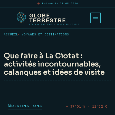
Aller
Relevé du 08.08.2026
au
contenu
Ouvrir
principal
le
menu
ACCUEIL
VOYAGES ET DESTINATIONS
Que faire à La Ciotat :
activités incontournables,
calanques et idées de visite
N
DESTINATIONS
✛ 37°01′N · 11°52′O