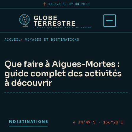
Aller
Relevé du 07.08.2026
au
contenu
Ouvrir
principal
le
menu
ACCUEIL
VOYAGES ET DESTINATIONS
Que faire à Aigues-Mortes :
guide complet des activités
à découvrir
N
DESTINATIONS
✛ 34°47′S · 156°28′E