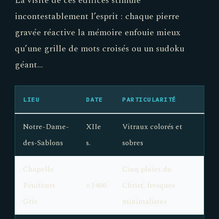
La visite de ces édifices stimule
incontestablement l’esprit : chaque pierre
gravée réactive la mémoire enfouie mieux
qu’une grille de mots croisés ou un sudoku
géant…
LIEU
DATE
PARTICULARITÉ
Notre-Dame-
XIIe
Vitraux colorés et
des-Sablons
s.
sobres
Chapelle
Cinq plaies du
Pénitents
v.1400
Christ, fresques
Gris
minimalistes