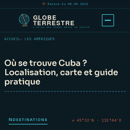
Aller
Relevé du 08.08.2026
au
contenu
Ouvrir
principal
le
menu
ACCUEIL
LES AMÉRIQUES
Où se trouve Cuba ?
Localisation, carte et guide
pratique
N
DESTINATIONS
✛ 45°32′N · 115°44′O